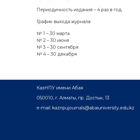
Периодичность издания – 4 раз в год.
График выхода журнала:
№ 1 – 30 марта
№ 2 – 30 июня
№ 3 – 30 сентября
№ 4 – 30 декабря
КазНПУ имени Абая
050010, г. Алматы, пр. Достык, 13
e-mail: kaznpujournals@abaiuniversity.edu.kz