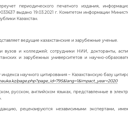
переучет
периодического печатного издания, информаци
033637 выдано 19.03.2021 г. Комитетом информации Минист
ублики Казахстан.
дставляет ведущие казахстанские и зарубежные ученые.
 вузов и колледжей; сотрудники НИИ, докторанты, аспи
станских и зарубежных университетов и научно-образоват
 индекса научного цитирования – Казахстанскую базу цитир
/nauka.kz/page.php?page_id=795&lang=1&impact_year=2020
ском, русском, английском языках, представленные в элект
.
едакцию, рецензируются независимыми экспертами, им