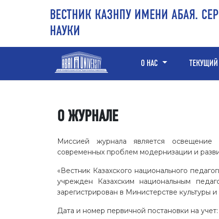
Перейти к основному контенту
Перейти к главному меню навигации
Перейти к нижнему колонтитулу сайта
ВЕСТНИК КАЗНПУ ИМЕНИ АБАЯ. СЕ
НАУКИ
О НАС
ТЕКУЩИЙ
О ЖУРНАЛЕ
Миссией журнала является освещение 
современных проблем модернизации и разви
«Вестник Казахского национального педаго
учрежден Казахским национальным педаг
зарегистрирован в Министерстве культуры и
Дата и номер первичной постановки на учет: