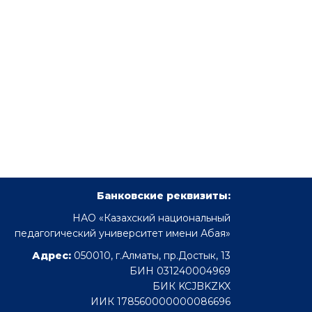
Банковские реквизиты:
НАО «Казахский национальный
педагогический университет имени Абая»
Адрес:
050010, г.Алматы, пр.Достык, 13
БИН 031240004969
БИК KCJBKZKX
ИИК 178560000000086696