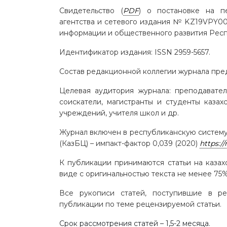
Свидетельство (
PDF
) о постановке на 
агентства и сетевого издания № KZ19VPY00
информации и общественного развития Респ
Идентификатор издания:
ISSN 2959-5657.
Состав редакционной коллегии журнала пре
Целевая аудитория журнала:
преподаватели
соискатели, магистранты и студенты казах
учреждений, учителя школ и др.
Журнал
включен в республиканскую систему
(КазБЦ) – импакт-фактор 0,039 (2020)
https:/
К публикации принимаются статьи на казах
виде с оригинальностью текста не менее 75%
Все рукописи статей, поступившие в р
публикации по теме рецензируемой статьи.
Срок рассмотрения статей – 1,5-2 месяца.